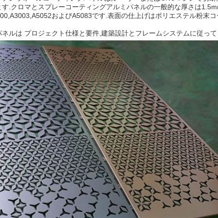
.クロマとスプレーコーティングアルミパネルの一般的な厚さは1.5mm,2.0mm
00,A3003,A5052およびA5083です.表面の仕上げはポリエステ
ネルは プロジェクト仕様と要件,建築設計とフレームシステムに従って