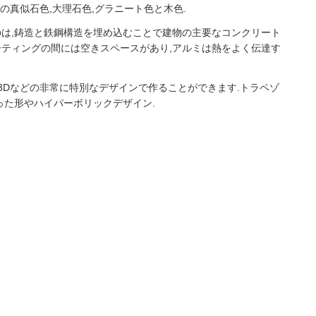
の真似石色,大理石色,グラニート色と木色.
のは,鋳造と鉄鋼構造を埋め込むことで建物の主要なコンクリート
ーティングの間には空きスペースがあり,アルミは熱をよく伝達す
3Dなどの非常に特別なデザインで作ることができます.トラペゾ
った形やハイパーボリックデザイン.