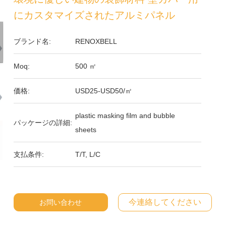
にカスタマイズされたアルミパネル
ブランド名:
RENOXBELL
Moq:
500 ㎡
価格:
USD25-USD50/㎡
plastic masking film and bubble
パッケージの詳細:
sheets
支払条件:
T/T, L/C
今連絡してください
お問い合わせ