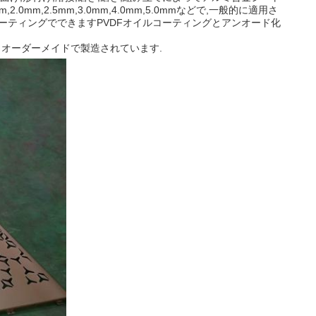
,2.5mm,3.0mm,4.0mm,5.0mmなどで,一般的に適用さ
ル粉末コーティングでできますPVDFオイルコーティングとアンオード化
 オーダーメイドで製造されています.