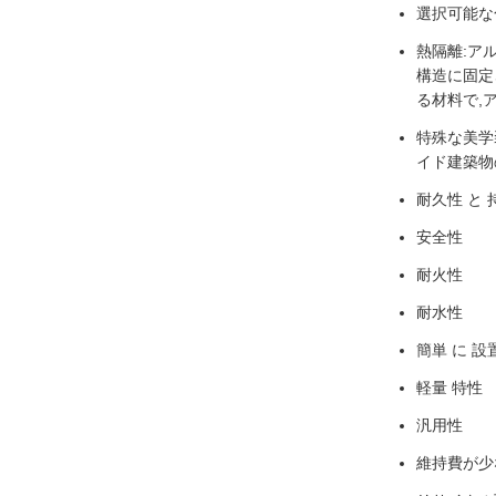
選択可能な
熱隔離:ア
構造に固定
る材料で,
特殊な美学
イド建築物
耐久性 と 
安全性
耐火性
耐水性
簡単 に 設
軽量 特性
汎用性
維持費が少