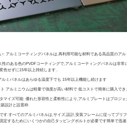
い: アルミコーティングパネルは,再利用可能な材料である高品質のアル
耐久性のある色のPVDFコーティングで,アルミコーティングパネルは非
変色せずに15年以上持続します..
 アルミパネルはあらゆる温度下でも 15年以上機能し続けます
スト アルミニウムは軽量で強度が高い材料で 低コストで簡単に購入でき
タマイズ可能: 優れた形容性と柔軟性により,アルミプレートはプロジ
建築設計と設置枠.
です.すべてのアルミパネルは,サイズ,設計,安装フレームに従ってプリ
固定するためにいくつかの自己タッピングボルトが必要です簡単で迅速