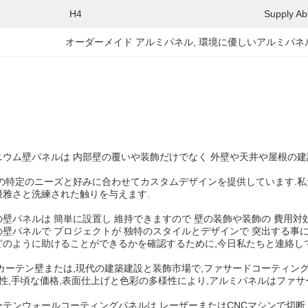
H4
Supply Abil
オーダーメイド アルミパネル
, 
環境に優しいアルミパネ
ニウム壁パネルは 内部壁の覆いや装飾だけでなく 外壁や天井や屋根の建
の特定のニーズと好みに合わせてカスタムデザインを提供しています.私
優雅さと洗練された触りを与えます.
壁パネルは 簡単に設置し 維持できますので 壁の装飾や装飾の 費用
壁パネルで プロジェクトが 独特のスタイルとデザインで 突出する事
どのように助けることができるかを確認するために,今日私たちと連絡し
カーテン壁または,現代の建築建設と装飾市場で,ファサードコーティン
久性,手頃な価格,表面仕上げと色彩の多様性により,アルミパネルはファサ
テンウォールコーティングパネルは,レーザーまたはCNCマシンで切断,曲