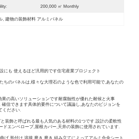
ity:
200,000 ㎡ Monthly
ル
, 
建物の装飾材料 アルミパネル
設にも 使えるほど汎用的です住宅産業プロジェクト
たちのパネルは,様々な大理石のような色で利用可能で,あなたの
対効果の高いソリューションです耐腐蝕性が優れた耐候と火事
に 確信できます具体的要件について議論し,あなたのビジョンを
てください.
グと装飾と呼ばれる最も人気のある材料の1つです.設計の柔軟性
ードエンベロープ,屋根カバー,天井の装飾に使用されています.
げ,形付け,溶接,磨き,磨き,組み立てによってアルミ合金シート