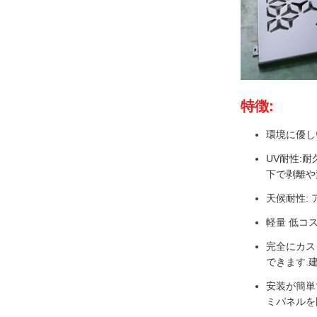
特徴:
環境に優し
UV耐性:
下で剥離や
天候耐性:
軽量 低コ
完全にカス
できます.
安装が簡単
ミパネルを