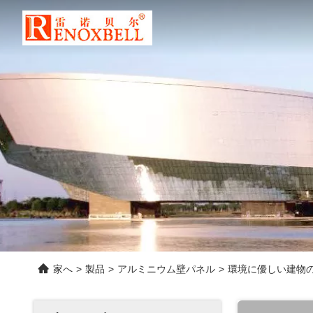
家へ
>
製品
>
アルミニウム壁パネル
>
環境に優しい建物