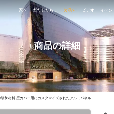
家へ
わたしたち に つい て
ビデオ
製品
イベン
商品の詳細
の装飾材料 壁カバー用にカスタマイズされたアルミパネル