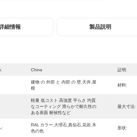
詳細情報
製品説明
n:
China
証明:
建物 の 外部 と 内部 の 壁,天井,屋
材料:
根
軽量 低コスト 高強度 平らさ 均質
なコーティング 滑らかで耐久性の
最大寸法:
ある表面 耐候性など
RAL カラー,大理石,真似石,花岩,木
:
形状:
色の色