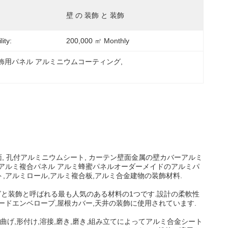
壁 の 装飾 と 装飾
ity:
200,000 ㎡ Monthly
飾用パネル アルミニウムコーティング
, 
内壁面, 孔付アルミニウムシート, カーテン壁面金属の壁カバーアルミ
 アルミ複合パネル アルミ蜂蜜パネルオーダーメイドのアルミパ
,アルミロール,アルミ複合板,アルミ合金建物の装飾材料.
グと装飾と呼ばれる最も人気のある材料の1つです.設計の柔軟性
ードエンベロープ,屋根カバー,天井の装飾に使用されています.
げ,形付け,溶接,磨き,磨き,組み立てによってアルミ合金シート