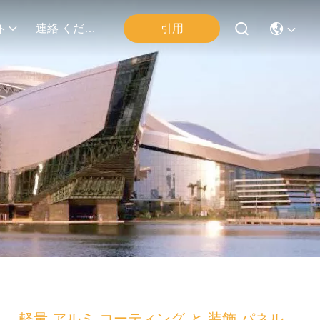
連絡 ください
引用
ト
軽量 アルミ コーティング と 装飾 パネル