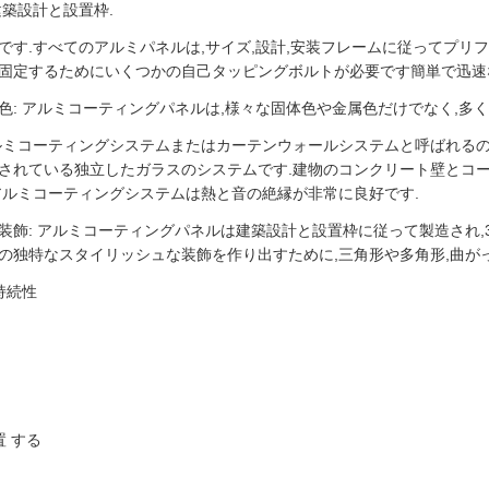
建築設計と設置枠.
です.すべてのアルミパネルは,サイズ,設計,安装フレームに従ってプリ
固定するためにいくつかの自己タッピングボルトが必要です簡単で迅速
色: アルミコーティングパネルは,様々な固体色や金属色だけでなく,多く
ルミコーティングシステムまたはカーテンウォールシステムと呼ばれる
されている独立したガラスのシステムです.建物のコンクリート壁とコ
アルミコーティングシステムは熱と音の絶縁が非常に良好です.
装飾: アルミコーティングパネルは建築設計と設置枠に従って製造され,
の独特なスタイリッシュな装飾を作り出すために,三角形や多角形,曲が
持続性
置 する