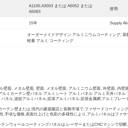
A1100,A3003 または A5052 または 
使用:
A5083
15年
Supply Abil
オーダーメイドデザイン アルミニウムコーティング
, 
装
軽量 アルミ コーティング
ル壁面, メタル壁面, 壁面, メタル壁面, アルミニウム壁面, 外壁面, 
アルミカーテン壁パネル アルミシート アルミパネル アルミ天井パネル
パネル,波紋アルミパネル,拡張アルミパネル,拡張金属網,アルミプレート
カーテン壁または,現代の建築建設と装飾市場で,ファサードコーティン
久性,手頃な価格,表面仕上げと色彩の多様性により,アルミパネルはファサ
テンウォールコーティングパネルは,レーザーまたはCNCマシンで切断,曲