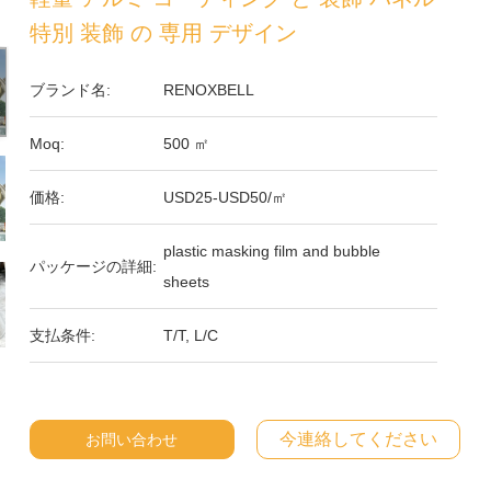
特別 装飾 の 専用 デザイン
ブランド名:
RENOXBELL
Moq:
500 ㎡
価格:
USD25-USD50/㎡
plastic masking film and bubble
パッケージの詳細:
sheets
支払条件:
T/T, L/C
今連絡してください
お問い合わせ