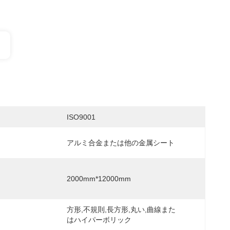
ISO9001
アルミ合金または他の金属シート
2000mm*12000mm
方形,不規則,長方形,丸い,曲線また
はハイパーボリック