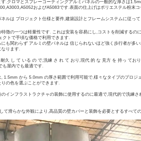
.クロマとスプレーコーティングアルミパネルの一般的な厚さは1.5mm,2.0mm
00,A3003,A5052およびA5083です.表面の仕上げはポリエステ
ネルは プロジェクト仕様と要件,建築設計とフレームシステムに従って
特徴の一つは軽量性です. これは安装を容易にし,コストを削減するの
ェクトで手頃な価格で利用できます.
にも関わらず アルミの壁パネルは 信じられないほど強く歩行者が多い
なります.
耐久 し て いる の で,洗練 さ れ て おり,現代 的 な 見方 を 持っ て
でも屋内でも最適です.
, 1.5mm から 5.0mm の厚さ範囲で利用可能で,様々なタイプのプ
たりの色を選ぶことができます.
港のインフラストラクチャの装飾に使用するのに最適で,現代的で洗練さ
そして滑らかな外観により,高品質の壁カバーと装飾を必要とするすべて