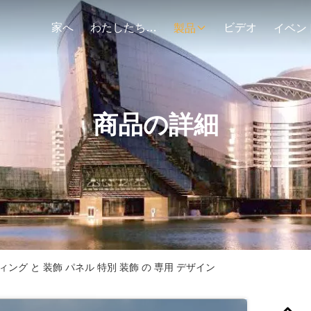
家へ
わたしたち に つい て
ビデオ
製品
イベン
商品の詳細
ィング と 装飾 パネル 特別 装飾 の 専用 デザイン