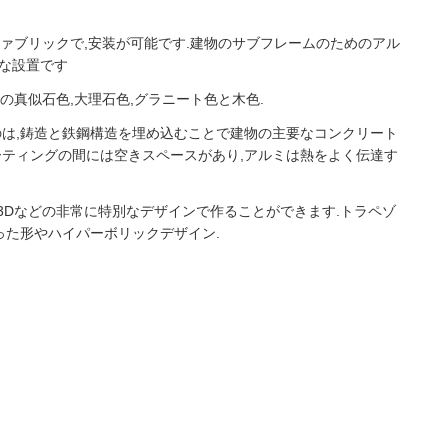
ファブリックで,安装が可能です.建物のサブフレームのためのアル
な設置です
の真似石色,大理石色,グラニート色と木色.
のは,鋳造と鉄鋼構造を埋め込むことで建物の主要なコンクリート
ーティングの間には空きスペースがあり,アルミは熱をよく伝達す
3Dなどの非常に特別なデザインで作ることができます.トラペゾ
った形やハイパーボリックデザイン.