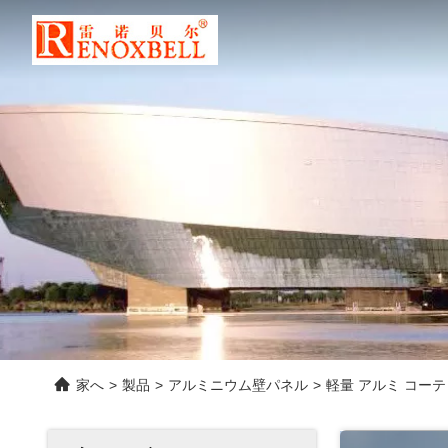
家へ
>
製品
>
アルミニウム壁パネル
>
軽量 アルミ コーテ