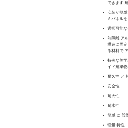
できます.
安装が簡単
ミパネルを
選択可能な
熱隔離:ア
構造に固定
る材料で,
特殊な美学
イド建築物
耐久性 と 
安全性
耐火性
耐水性
簡単 に 設
軽量 特性