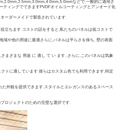
,2.5mm,3.0mm,4.0mm,5.0mmなどで,一般的に適用さ
ル粉末コーティングでできますPVDFオイルコーティングとアンオード化
 オーダーメイドで製造されています.
に役立ちます.コストの話をすると,私たちのパネルは低コストで
地域や他の用途に最適さらに,パネルは平らさを保ち, 壁の表面
おり,さまざまな 用途 に 適し て い ます..さらに,このパネルは気象
ロジェクトに適しています.彼らはカスタム色でも利用できます,特定
れた外観を提供できます.スタイルとエレガンスのあるスペース
のプロジェクトのための完璧な選択です.