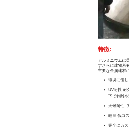
特徴:
アルミニウムは柔
すさらに建物所
主要な金属建材
環境に優し
UV耐性:
下で剥離や
天候耐性:
軽量 低コ
完全にカス