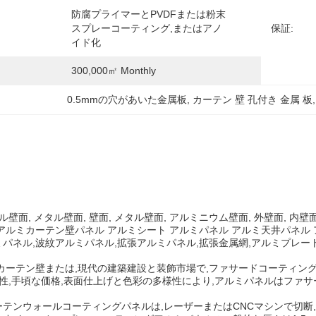
防腐プライマーとPVDFまたは粉末
スプレーコーティング,またはアノ
保証:
イド化
300,000㎡ Monthly
0.5mmの穴があいた金属板
, 
カーテン 壁 孔付き 金属 板
,
ル壁面, メタル壁面, 壁面, メタル壁面, アルミニウム壁面, 外壁面, 
アルミカーテン壁パネル アルミシート アルミパネル アルミ天井パネル
パネル,波紋アルミパネル,拡張アルミパネル,拡張金属網,アルミプレート
カーテン壁または,現代の建築建設と装飾市場で,ファサードコーティン
久性,手頃な価格,表面仕上げと色彩の多様性により,アルミパネルはファサ
テンウォールコーティングパネルは,レーザーまたはCNCマシンで切断,曲