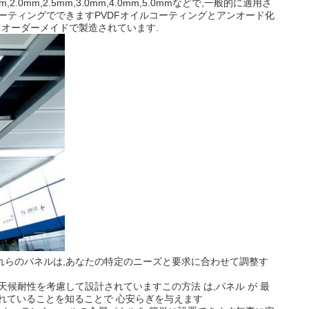
,2.5mm,3.0mm,4.0mm,5.0mmなどで,一般的に適用さ
ル粉末コーティングでできますPVDFオイルコーティングとアンオード化
 オーダーメイドで製造されています.
これらのパネルは,あなたの特定のニーズと要求に合わせて調整す
天候耐性を考慮して設計されていますこの方法 は,パネル が 最
保護されていることを知ることで 心安らぎを与えます