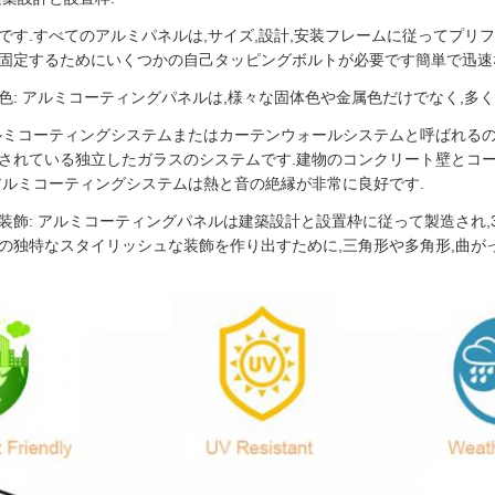
です.すべてのアルミパネルは,サイズ,設計,安装フレームに従ってプリ
固定するためにいくつかの自己タッピングボルトが必要です簡単で迅速
色: アルミコーティングパネルは,様々な固体色や金属色だけでなく,多く
ルミコーティングシステムまたはカーテンウォールシステムと呼ばれる
されている独立したガラスのシステムです.建物のコンクリート壁とコ
アルミコーティングシステムは熱と音の絶縁が非常に良好です.
装飾: アルミコーティングパネルは建築設計と設置枠に従って製造され,
の独特なスタイリッシュな装飾を作り出すために,三角形や多角形,曲が