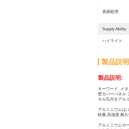
表面処理:
Supply Ability:
ハイライト:
製品説明
製品説明:
キーワード: メタ
壁カバーパネル 
ネル孔付きアルミ
アルミニウムは,
軽量,高強度,耐
アルミニウムカー