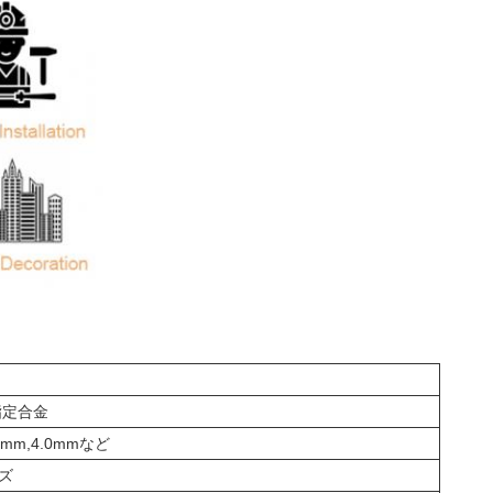
の指定合金
.5mm,4.0mmなど
ズ