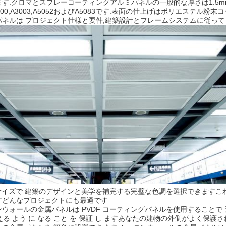
.クロマとスプレーコーティングアルミパネルの一般的な厚さは1.5mm,2.0mm
00,A3003,A5052およびA5083です.表面の仕上げはポリエステ
ネルは プロジェクト仕様と要件,建築設計とフレームシステムに従って
大サイズで 建築のデザインと美学を補完する完璧な色調を選択できます
すどんなプロジェクトにも最適です
ウォールの金属パネルは PVDF コーティングパネルを使用することで 
 耐える よう に なる こと を 保証 し ますあなたの建物の外側がよく