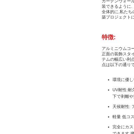
カーテンウォール
装できるように.
全体的に,私たち
築プロジェクトに
特徴:
アルミニウムコ
正面の装飾スタ
テムの幅広い利
点は以下の通りで
環境に優し
UV耐性:
下で剥離や
天候耐性:
軽量 低コ
完全にカス
できます.