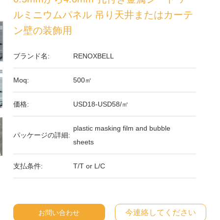
ルミニウムパネル 吊り天井またはカーテ
ン壁の装飾用
ブランド名:
RENOXBELL
Moq:
500㎡
価格:
USD18-USD58/㎡
plastic masking film and bubble
パッケージの詳細:
sheets
支払条件:
T/T or L/C
今連絡してください
お問い合わせ