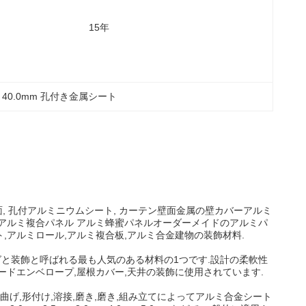
15年
 
40.0mm 孔付き金属シート
内壁面, 孔付アルミニウムシート, カーテン壁面金属の壁カバーアルミ
 アルミ複合パネル アルミ蜂蜜パネルオーダーメイドのアルミパ
,アルミロール,アルミ複合板,アルミ合金建物の装飾材料.
グと装飾と呼ばれる最も人気のある材料の1つです.設計の柔軟性
ードエンベロープ,屋根カバー,天井の装飾に使用されています.
げ,形付け,溶接,磨き,磨き,組み立てによってアルミ合金シート