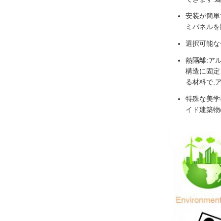
安装が簡単
ミパネルを
選択可能な
熱隔離:ア
構造に固定
る材料で,
特殊な美学
イド建築物