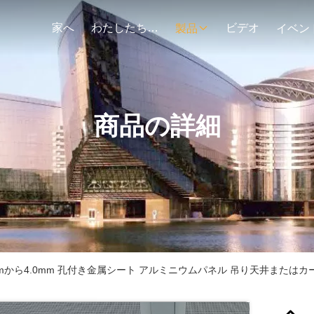
家へ
わたしたち に つい て
ビデオ
製品
イベン
商品の詳細
mmから4.0mm 孔付き金属シート アルミニウムパネル 吊り天井または