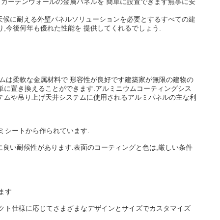
 カーテンウォールの金属パネルを 簡単に設置できます無事に安
,天候に耐える外壁パネルソリューションを必要とするすべての建
,今後何年も優れた性能を 提供してくれるでしょう.
ウムは柔軟な金属材料で 形容性が良好です建築家が無限の建物の
単に置き換えることができます.アルミニウムコーティングシス
テムや吊り上げ天井システムに使用されるアルミパネルの主な利
ミシートから作られています.
常に良い耐候性があります.表面のコーティングと色は,厳しい条件
ます
ェクト仕様に応じてさまざまなデザインとサイズでカスタマイズ