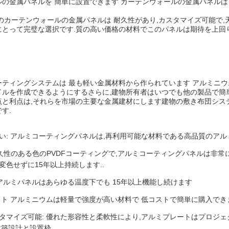
の金属パネルを 簡単に設置できます カーテンウォールの金属パネルは
のカーテンウォールの金属パネルは 耐久性があり,カスタマイズ可能で
とって完璧な選択です.質の高い価格の材料でこのパネルは期待を上回り
ーティングシステムは 最も軽い金属材料から作られています アルミニ
イルを作成できるようにするさらに,建物所有者はいつでも他の製品で簡
点と利点は,それらを市場の主要な金属建材にします建物の敷き布団シス
す.
い: アルミコーティングパネルは,再利用可能な材料である高品質のアル
耐久性のある色のPVDFコーティングで,アルミコーティングパネルは非
変色せずに15年以上持続します..
 アルミパネルはあらゆる温度下でも 15年以上機能し続けます
スト アルミニウムは軽量で強度が高い材料で 低コストで簡単に購入でき
タマイズ可能: 優れた形容性と柔軟性により,アルミプレートはプロジ
建築設計と設置枠.