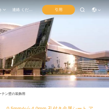
連絡 ください
引用
ト
カーテン壁の装飾用
0.5mmから4.0mm 孔付き金属シート ア