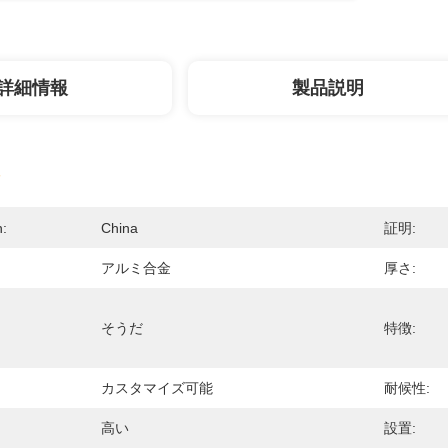
詳細情報
製品説明
n:
China
証明:
アルミ合金
厚さ:
そうだ
特徴:
カスタマイズ可能
耐候性:
高い
設置: