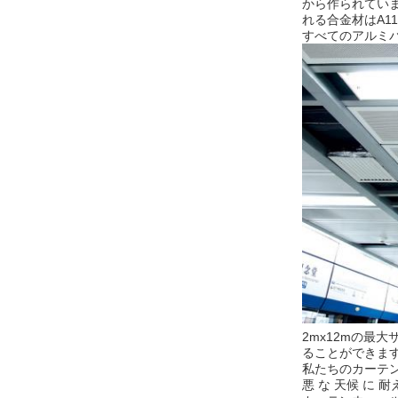
から作られています
れる合金材はA11
すべてのアルミパ
2mx12mの最
ることができま
私たちのカーテン
悪 な 天候 に