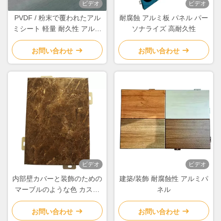
ビデオ
ビデオ
PVDF / 粉末で覆われたアル
耐腐蝕 アルミ板 パネル パー
ミシート 軽量 耐久性 アルミ
ソナライズ 高耐久性
壁パネル インテリア
お問い合わせ
お問い合わせ
ビデオ
ビデオ
内部壁カバーと装飾のための
建築/装飾 耐腐蝕性 アルミパ
マーブルのような色 カスタ
ネル
マイズされた金属アルミニウ
ム壁パネル
お問い合わせ
お問い合わせ