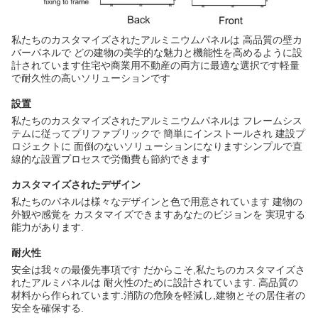
私たちのカスタマイズされたアルミニウムパネルは 高品質の壁カ
バーパネルで どの建物の美学的な魅力と機能性を高めるように設
計されています住宅や商業用不動産の両方に最適な選択です軽量
で耐久性の高いソリューションです
設置
私たちのカスタマイズされたアルミニウムパネルは フレームシス
テムに従ってプリファブリックで 簡単にインストールされ 建設プ
ロジェクトに 面倒のないソリューションになりますシンプルで直
線的な設置プロセスで労働費も節約できます
カスタマイズされたデザイン
私たちのパネルは様々なデザインと色で用意されています 建物の
外観や感覚を カスタマイズできますあなたのビジョンを 実現する
能力があります.
耐火性
安全は我々の最優先事項です だからこそ,私たちのカスタマイズさ
れたアルミパネルは 耐火性のために設計されています. 高品質の
材料から作られています.消防の危険を軽減し,建物とその居住者の
安全を確保する.