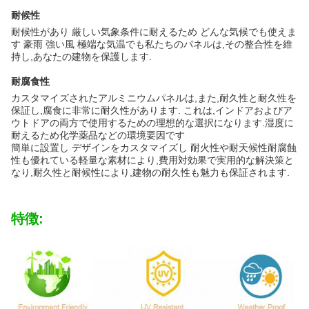
耐候性
耐候性があり 厳しい気象条件に耐えるため どんな気候でも使えま
す 豪雨 強い風 極端な気温でも私たちのパネルは,その整合性を維
持し,あなたの建物を保護します.
耐腐食性
カスタマイズされたアルミニウムパネルは,また,耐久性と耐久性を
保証し,腐食に非常に耐久性があります. これは,インドアおよびア
ウトドアの両方で使用するための理想的な選択になります.湿度に
耐えるため化学薬品などの環境要因です
簡単に設置し デザインをカスタマイズし 耐火性や耐天候性耐腐蝕
性も優れている軽量な素材により,費用対効果で実用的な解決策と
なり,耐久性と耐候性により,建物の耐久性も魅力も保証されます.
特徴: