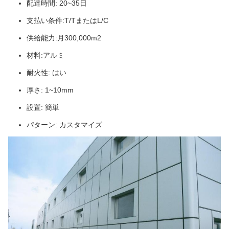
配達時間: 20~35日
支払い条件:T/TまたはL/C
供給能力:月300,000m2
材料:アルミ
耐火性: はい
厚さ: 1~10mm
設置: 簡単
パターン: カスタマイズ