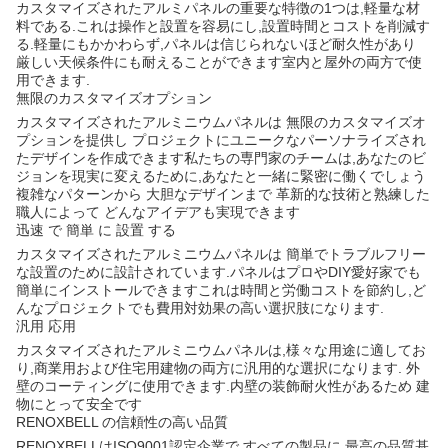
カスタマイズされたアルミパネルの重要な特徴の1つは,軽量な材
料である.これは操作と設置を容易にし,設置時間とコストを削減す
る.軽量にもかかわらず,パネルは信じられないほど耐久性があり
厳しい天候条件にも耐えることができます室内と屋外の両方で使
用できます.
無限のカスタマイズオプション
カスタマイズされたアルミニウムパネルは 無限のカスタマイズオ
プションを提供し プロジェクトにユニークなパーソナライズされ
たデザインを作成できます私たちの専門家のチームは,あなたのビ
ジョンを現実に変えるために,あなたと一緒に緊密に働くでしょう
複雑なパターンから 大胆なデザインまで 革新的な技術と熟練した
職人によって どんなアイデアも実現できます
迅速 で 簡単 に 設置 する
カスタマイズされたアルミニウムパネルは 簡単でトラブルフリー
な設置のために設計されています.パネルはプロやDIY愛好家でも
簡単にインストールできますこれは時間と労働コストを節約し,ど
んなプロジェクトでも費用対効果の高い選択肢になります.
汎用 応用
カスタマイズされたアルミニウムパネルは,様々な用途に適してお
り,商業用および住宅用建物の両方に汎用的な選択になります. 外
壁のコーティングに使用できます.内壁の装飾耐火性があるため 建
物にとって安全です
RENOXBELL の信頼性の高い品質
RENOXBELLはISO9001認定企業で すべての製品に 最高の品質基