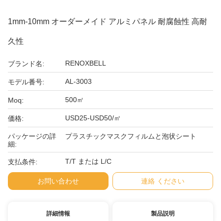
1mm-10mm オーダーメイド アルミパネル 耐腐蝕性 高耐
久性
RENOXBELL
ブランド名:
AL-3003
モデル番号:
500㎡
Moq:
USD25-USD50/㎡
価格:
パッケージの詳
プラスチックマスクフィルムと泡状シート
細:
T/T または L/C
支払条件:
お問い合わせ
連絡 ください
詳細情報
製品説明