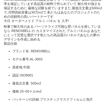
準を保証しています高品質の材料で作られていて 耐久性や強さを
保証するために 厳格な試験を経ていますまた,最低注文量は500m2
で,月間供給容量は30万m2で,私たちはあなたのプロジェクトのた
めの信頼性の高いパートナーです.
今日 オーダーメイド アルミ パネル を 入手!
軽量で耐久性のある パーソナライズ可能な壁パネルを探している
なら RENOXBELL の カスタマイズされた アルミパネルは あなた
にとって完璧な選択です私たちの高品質のパネルであなたの夢の
デザインを作成し始める.
製品仕様:
ブランド名: RENOXBELL
モデル番号:AL-3003
原産地:中国
認証:ISO9001
最低注文量: 500m2
価格:25~50ドル/m2
パッケージの詳細:プラスチックマスクフィルムと泡片