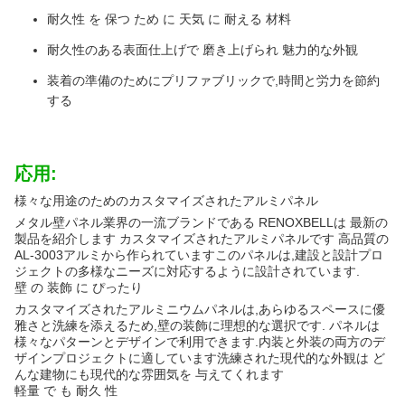
耐久性 を 保つ ため に 天気 に 耐える 材料
耐久性のある表面仕上げで 磨き上げられ 魅力的な外観
装着の準備のためにプリファブリックで,時間と労力を節約
する
応用:
様々な用途のためのカスタマイズされたアルミパネル
メタル壁パネル業界の一流ブランドである RENOXBELLは 最新の
製品を紹介します カスタマイズされたアルミパネルです 高品質の
AL-3003アルミから作られていますこのパネルは,建設と設計プロ
ジェクトの多様なニーズに対応するように設計されています.
壁 の 装飾 に ぴったり
カスタマイズされたアルミニウムパネルは,あらゆるスペースに優
雅さと洗練を添えるため,壁の装飾に理想的な選択です. パネルは
様々なパターンとデザインで利用できます.内装と外装の両方のデ
ザインプロジェクトに適しています洗練された現代的な外観は ど
んな建物にも現代的な雰囲気を 与えてくれます
軽量 で も 耐久 性