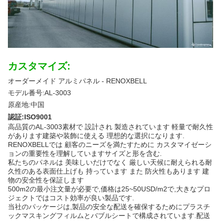
カスタマイズ:
オーダーメイド アルミパネル - RENOXBELL
モデル番号:AL-3003
原産地:中国
認証:ISO9001
高品質のAL-3003素材で 設計され 製造されています 軽量で耐久性
があります建築や装飾に使える 理想的な選択になります.
RENOXBELLでは 顧客のニーズを満たすために カスタマイゼーシ
ョンの重要性を理解していますサイズと形を含む.
私たちのパネルは 美味しいだけでなく 厳しい天候に耐えられる耐
久性のある表面仕上げも 持っています また 防火性もあります 建
物の安全性を保証します
500m2の最小注文量が必要で,価格は25~50USD/m2で,大きなプロ
ジェクトではコスト効率が良い製品です.
当社のパッケージは,製品の安全な配送を確保するためにプラスチ
ックマスキングフィルムとバブルシートで構成されています.配送