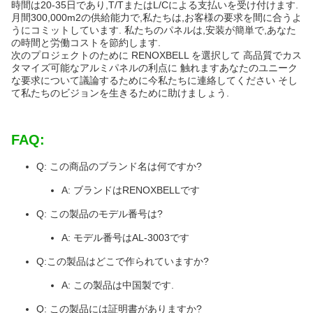
時間は20-35日であり,T/TまたはL/Cによる支払いを受け付けます.
月間300,000m2の供給能力で,私たちは,お客様の要求を間に合うよ
うにコミットしています. 私たちのパネルは,安装が簡単で,あなた
の時間と労働コストを節約します.
次のプロジェクトのために RENOXBELL を選択して 高品質でカス
タマイズ可能なアルミパネルの利点に 触れますあなたのユニーク
な要求について議論するために今私たちに連絡してください そし
て私たちのビジョンを生きるために助けましょう.
FAQ:
Q: この商品のブランド名は何ですか?
A: ブランドはRENOXBELLです
Q: この製品のモデル番号は?
A: モデル番号はAL-3003です
Q:この製品はどこで作られていますか?
A: この製品は中国製です.
Q: この製品には証明書がありますか?