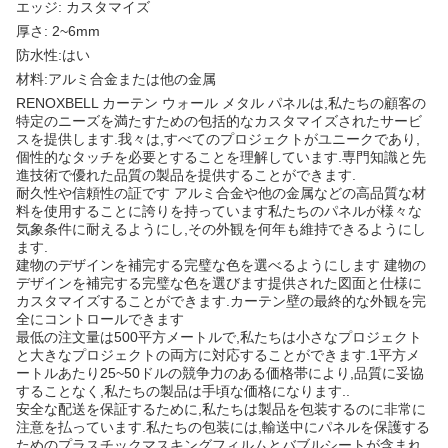
エッジ: カスタマイズ
厚さ: 2~6mm
防水性:はい
材料:アルミ合金または他の金属
RENOXBELL カーテン ウォール メタル パネルは,私たちの顧客の
特定のニーズを満たすための包括的なカスタマイズされたサービ
スを提供します.我々は,すべてのプロジェクトがユニークであり,
個性的なタッチを必要とすることを理解しています.専門知識と先
進技術で優れた品質の製品を提供することができます.
耐久性や信頼性の証です アルミ合金や他の金属などの高品質な材
料を使用することに誇りを持っています私たちのパネルが様々な
気象条件に耐えるようにし,その外観を何年も維持できるようにし
ます.
建物のデザインを補完する完璧な色を選べるようにします 建物の
デザインを補完する完璧な色を選びます提供された図面と仕様に
カスタマイズすることができます.カーテン壁の最終的な外観を完
全にコントロールできます
最低の注文量は500平方メートルで,私たちは小さなプロジェクト
と大きなプロジェクトの両方に対応することができます.1平方メ
ートルあたり25~50ドルの競争力のある価格帯により,品質に妥協
することなく,私たちの製品は手頃な価格になります..
安全な配送を保証するために,私たちは製品を包装するのに非常に
注意を払っています.私たちの包装には,輸送中にパネルを保護する
ためのプラスチックマスキングフィルムとバブルシートが含まれ