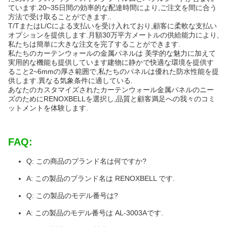
ています.20~35日間の効率的な配達時間により,ご注文を間に合う
方法で受け取ることができます..
T/TまたはL/Cによる支払いを受け入れており,顧客に柔軟な支払い
オプションを提供します.月額30万平方メートルの供給能力により,
私たちは簡単に大きな注文を完了することができます.
私たちのカーテンウォールの金属パネルは 美学的な魅力に加えて
実用的な機能も提供しています建物に静かで快適な環境を提供す
ること2~6mmの厚さ範囲で,私たちのパネルは優れた防水性能を提
供します.異なる気象条件に適している.
あなたのカスタマイズされたカーテンウォール金属パネルのニー
ズのためにRENOXBELLを選択し,品質と顧客満足への我々のコミ
ットメントを体験します.
FAQ:
Q: この商品のブランド名は何ですか?
A: この製品のブランド名は RENOXBELL です.
Q: この製品のモデル番号は?
A: この製品のモデル番号は AL-3003Aです.