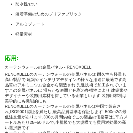
防水性:はい
装着準備のためのプリファブリック
アルミプレート
軽量素材
応用:
カーテンウォールの金属パネル - RENOXBELL
RENOXBELLのカーテンウォールの金属パネルは 耐久性も軽量も
高い製品で 建築やインテリアデザインの様々な用途に最適です高
品質のアルミニウム合金から製造され,先進技術で加工されていま
すこの金属パネルは 滑らかな表面と色彩の多様性により 建築家や
デザイナーや装飾用素材を探している企業もいます 装飾用材料は
美学的にも機能的にも.
RENOXBELLのカーテンウォールの金属パネルは中国で製造さ
れ,ISO9001認証を満たし,最高品質基準を保証します. 500m2の最
低注文量があります.300の月間供給でこの製品の価格帯は1平方メ
ートルあたり25~50ドルで,小規模でも大規模でも費用対効果の高
い選択肢です.
カーテンウォールの金属パネルのパッケージにはプラスチックマ