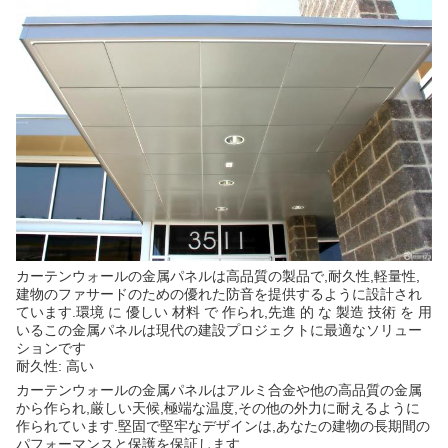
カーテンウォールの金属パネルは高品質の製品で,耐久性,軽量性,
建物のファサードのための優れた防音を提供するように設計され
ています.環境 に 優しい 材料 で 作られ,先進 的 な 製造 技術 を 用
いるこの金属パネルは現代の建設プロジェクトに最適なソリュー
ションです
耐久性: 高い
カーテンウォールの金属パネルはアルミ合金や他の高品質の金属
から作られ,厳しい天候,極端な温度,その他の外力に耐えるように
作られています.堅固で堅牢なデザインは,あなたの建物の長期間の
パフォーマンスと保護を保証します.