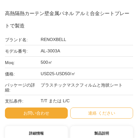
高熱隔熱カーテン壁金属パネル アルミ合金シートプレー
トで製造
RENOXBELL
ブランド名:
AL-3003A
モデル番号:
500㎡
Moq:
USD25-USD50/㎡
価格:
パッケージの詳
プラスチックマスクフィルムと泡状シート
細:
T/T または L/C
支払条件:
お問い合わせ
連絡 ください
詳細情報
製品説明