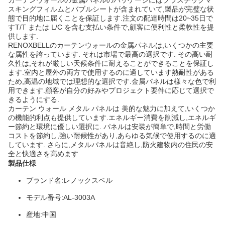
スキングフィルムとバブルシートが含まれていて,製品が完璧な状
態で目的地に届くことを保証します.注文の配達時間は20~35日で
すT/T または L/C を含む支払い条件で,顧客に便利性と柔軟性を提
供します.
RENOXBELLのカーテンウォールの金属パネルは,いくつかの主要
な属性を誇っています. それは市場で最高の選択です. その高い耐
久性は,それが厳しい天候条件に耐えることができることを保証し
ます.室内と屋外の両方で使用するのに適しています熱耐性がある
ため,高温の地域では理想的な選択です.金属パネルは様々な色で利
用できます.顧客が自分の好みやプロジェクト要件に応じて選択で
きるようにする.
カーテン ウォール メタル パネルは 美的な魅力に加えて,いくつか
の機能的利点も提供しています.エネルギー消費を削減し,エネルギ
ー節約と環境に優しい選択に. パネルは安装が簡単で,時間と労働
コストを節約し,強い耐候性があり,あらゆる気候で使用するのに適
しています. さらに,メタルパネルは音絶し,防火建物内の住民の安
全と快適さを高めます
製品仕様
ブランド名:
レノックスベル
モデル番号:
AL-3003A
産地:
中国