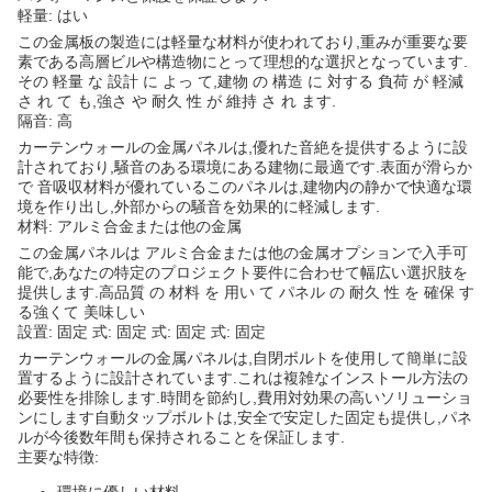
軽量: はい
この金属板の製造には軽量な材料が使われており,重みが重要な要
素である高層ビルや構造物にとって理想的な選択となっています.
その 軽量 な 設計 に よっ て,建物 の 構造 に 対する 負荷 が 軽減
さ れ て も,強さ や 耐久 性 が 維持 さ れ ます.
隔音: 高
カーテンウォールの金属パネルは,優れた音絶を提供するように設
計されており,騒音のある環境にある建物に最適です.表面が滑らか
で 音吸収材料が優れているこのパネルは,建物内の静かで快適な環
境を作り出し,外部からの騒音を効果的に軽減します.
材料: アルミ合金または他の金属
この金属パネルは アルミ合金または他の金属オプションで入手可
能で,あなたの特定のプロジェクト要件に合わせて幅広い選択肢を
提供します.高品質 の 材料 を 用い て パネル の 耐久 性 を 確保 す
る強くて 美味しい
設置: 固定 式: 固定 式: 固定 式: 固定
カーテンウォールの金属パネルは,自閉ボルトを使用して簡単に設
置するように設計されています.これは複雑なインストール方法の
必要性を排除します.時間を節約し,費用対効果の高いソリューショ
ンにします自動タップボルトは,安全で安定した固定も提供し,パネ
ルが今後数年間も保持されることを保証します.
主要な特徴: