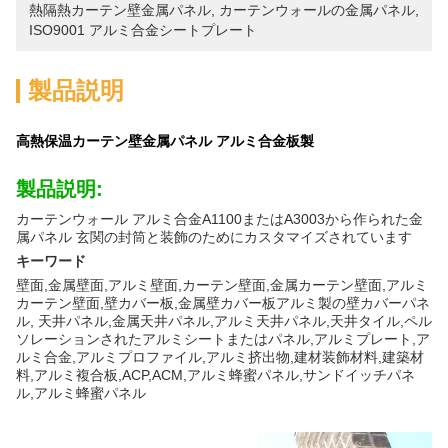
熱隔熱カーテン壁金属パネル
, 
カーテンウォールの金属パネル
, 
ISO9001 アルミ合金シートプレート
製品説明
高熱保温カーテン壁金属パネル アルミ合金板製
製品説明:
カーテンウォール アルミ合金A1100またはA3003から作られた金
属パネル 玄関の封筒と装飾のためにカスタマイズされています
キーワード
壁面,金属壁面,アルミ壁面,カーテン壁面,金属カーテン壁面,アルミ
カーテン壁面,壁カバー板,金属壁カバー板アルミ製の壁カバーパネ
ル, 天井パネル,金属天井パネル,アルミ天井パネル,天井タイル,ペル
ソレーションされたアルミシートまたはパネル,アルミプレート,ア
ルミ合金,アルミプロファイル,アルミ挤出物,建材装飾材料,建築材
料,アルミ複合板,ACP,ACM,アルミ蜂蜜パネル,サンドイッチパネ
ル,アルミ蜂蜜パネル