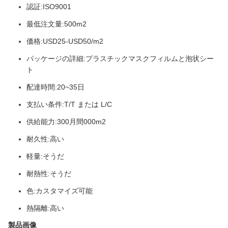
認証:
ISO9001
最低注文量:
500m2
価格:
USD25-USD50/m2
パッケージの詳細:
プラスチックマスクフィルムと泡状シー
ト
配達時間:
20~35日
支払い条件:
T/T または L/C
供給能力:
300月間000m2
耐久性:
高い
軽量:
そうだ
耐熱性:
そうだ
色:
カスタマイズ可能
熱隔離:
高い
製品画像