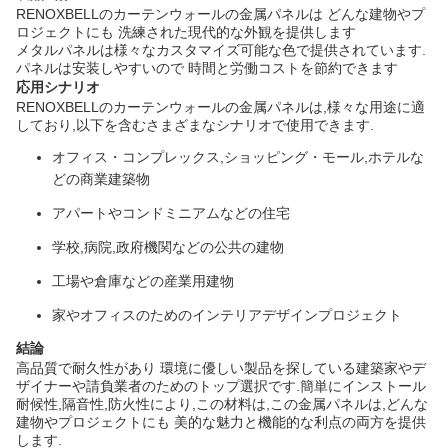
RENOXBELLのカーテンウォールの金属パネルは どんな建物やプ
ロジェクトにも 洗練された現代的な外観を提供します
メタルパネルは様々なカスタマイズ可能な色で提供されています.
パネルは安装しやすいので 時間と労働コストを節約できます
応用シナリオ
RENOXBELLのカーテンウォールの金属パネルは,様々な用途に適
しており,以下を含むさまざまなシナリオで使用できます.
オフィス・コンプレックス,ショッピング・モール,ホテルな
どの商業建築物
アパートやコンドミニアムなどの住宅
学校,病院,政府機関などの公共の建物
工場や倉庫などの産業用建物
家やオフィスのためのインテリアデザインプロジェクト
結論
高品質で耐久性があり 環境に優しい製品を探している建築家やデ
ザイナーや請負業者のためのトップ選択です.簡単にインストール
耐候性,隔音性,防火性により,この材料は,この金属パネルは,どんな
建物やプロジェクトにも 美的な魅力と機能的な利点の両方を提供
します.