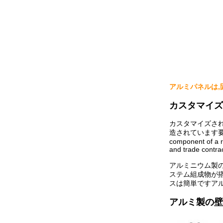
アルミパネルは
カスタマイズ
カスタマイズさ
造されています要求事項
component of a r
and trade contrac
アルミニウム製の
ステム組成物が
スは簡単ですア
アルミ製の壁