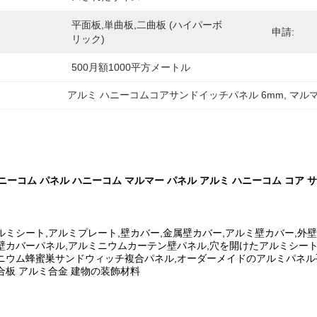
平面板,単曲板,二曲板 (ハイパーボ
申請:
リック)
500月額1000平方メートル
アルミ ハニーコムコアサンドイッチパネル 6mm
, 
マル
ハニーコム パネル ハニーコム マルマー パネル アルミ ハニーコム コア 
ルミシート,アルミプレート,壁カバー,金属壁カバー,アルミ壁カバー,外
壁カバーパネル,アルミニウムカーテン壁パネル,穴を開けたアルミシート
ニウム蜂蜜巣サンドウィッチ複合パネル,オーダーメイドのアルミパネル
合板 アルミ合金 建物の装飾材料