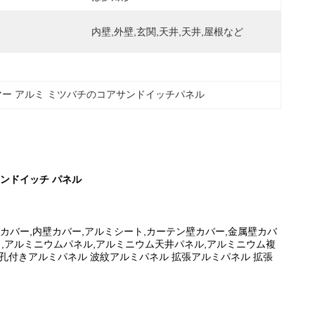
内壁,外壁,玄関,天井,天井,屋根など
マー アルミ ミツバチのコアサンドイッチパネル
サンドイッチ パネル
壁カバー,内壁カバー,アルミシート,カーテン壁カバー,金属壁カバ
,アルミニウムパネル,アルミニウム天井パネル,アルミニウム複
孔付きアルミパネル 波紋アルミパネル 拡張アルミパネル 拡張