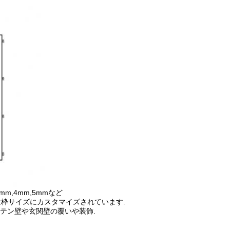
.0mm,4mm,5mmなど
0mm または枠サイズにカスタマイズされています.
ーテン壁や玄関壁の覆いや装飾.