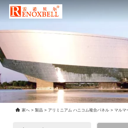
家へ
>
製品
>
アリミニアム ハニコム複合パネル
>
マルマー