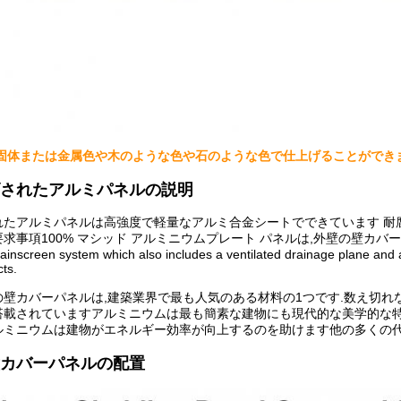
,固体または金属色や木のような色や石のような色で仕上げることができま
されたアルミパネルの説明
れたアルミパネルは高強度で軽量なアルミ合金シートでできています 耐
100% マシッド アルミニウムプレート パネルは,外壁の壁カバー,天幕,天井,パラペット, 
ainscreen system which also includes a ventilated drainage plane and 
ts.
壁カバーパネルは,建築業界で最も人気のある材料の1つです.数え切れ
搭載されていますアルミニウムは最も簡素な建物にも現代的な美学的な特
ルミニウムは建物がエネルギー効率が向上するのを助けます他の多くの
カバーパネルの配置